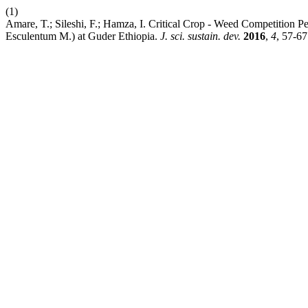
(1)
Amare, T.; Sileshi, F.; Hamza, I. Critical Crop - Weed Competition 
Esculentum M.) at Guder Ethiopia.
J. sci. sustain. dev.
2016
,
4
, 57-67